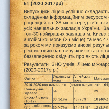
51 (2020-2017рр)
Випускники Ліцею успішно складают
складеним інформаційним ресурсом «
році ліцей на 38 місці серед київськи
усіх навчальних закладів України. З
топ-30 найкращих закладів м. Києва 
англійської мови (26 місце) та має 47 
за роком ми показуємо високі резуль
рейтинговий бал випускників також в
беззаперечно свідчить про якість ліце
Результати ЗНО учнів Ліцею міжнар
(2020-2017р.р.)
Українська
Англійська
Оцінка
Математ
мова
мова
2019-2020 навчальний рік (всього випускників – 64
Скількі учнів
64
60
39
здавало
Високий рівень
33 (51%)
45 (75% )
18 (46%)
(10-12)
Достатній рівень
30 (47%)
14 ( 23 % )
12 (31%)