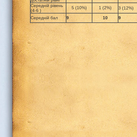
достатній рівні
Середній рівень
5 (10%)
1 (2%)
3 (12%)
(4-6 )
Середній бал
9
10
9