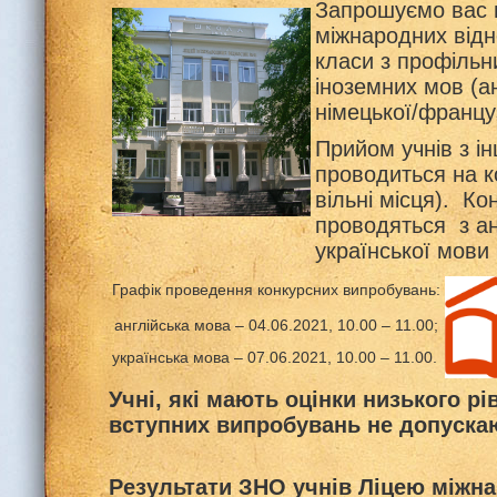
Запрошуємо вас н
міжнародних відн
класи з профіль
іноземних мов (а
німецької/француз
Прийом учнів з і
проводиться на к
вільні місця). К
проводяться з ан
української мови
Графік проведення конкурсних випробувань:
англійська мова – 04.06.2021, 10.00 – 11.00;
українська мова – 07.06.2021, 10.00 – 11.00.
Учні, які мають оцінки низького рів
вступних випробувань не допуска
Р
езультат
и
ЗНО
учнів
Ліцею міжна