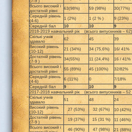
(7-9 )
Всього високий і
63(98%)
59 (98%)
30(77%)
достатній рівні
Середній рівень
1 (2%)
1 (2 % )
9 (23%)
(4-6)
Середній бал
10
10
9
2018-2019 навчальний рік (всього випускників – 62
Скількі учнів
62
45
39
здавало
Високий рівень
21 (34%)
34 (75,6%)
16/ 41%
(10-12)
Достатній рівень
34(55%)
11 (24,4%)
16 / 41%
(7-9 )
Всього високий і
55 (89%)
45 (100%)
32/82%
достатній рівні
Середній рівень
6 (11%)
0
7/18%
(4-6)
Середній бал
9
10
9
2017-2018 навчальний рік (всього випускників – 52 
Скількі учнів
51
48
24
здавало
Високий рівень
27 (53%)
32 (67%)
10 (42%)
(10-12)
Достатній рівень
19 (37%)
15 (31 %)
11 (46%)
(7-9 )
Всього високий і
46 (90%)
47 (98%)
21 (88%)