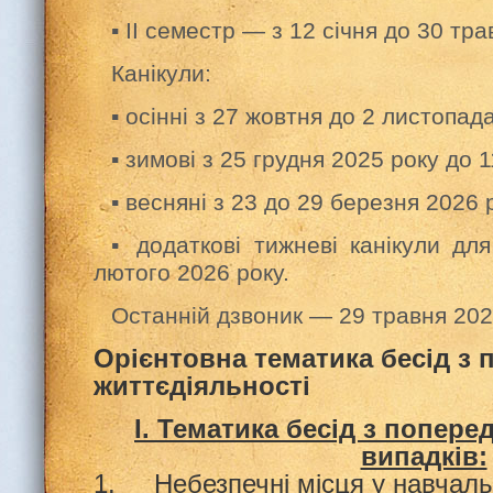
▪️ ІІ семестр — з 12 січня до 30 тр
Канікули:
▪️ осінні з 27 жовтня до 2 листопад
▪️ зимові з 25 грудня 2025 року до 
▪️ весняні з 23 до 29 березня 2026 
▪️ додаткові тижневі канікули дл
лютого 2026 року.
Останній дзвоник — 29 травня 202
Орієнтовна тематика бесід з 
життєдіяльності
І. Тематика бесід з попер
випадків:
1. Небезпечні місця у навчаль