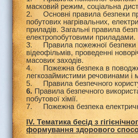
масковий режим, соціальна диста
2. Основні правила безпеки пр
побутових нагрівальних, електри
приладів. Загальні правила без
електропобутовими приладами.
3. Правила пожежної безпеки п
відеофільмів, проведенні новорі
масових заходів.
4. Пожежна безпека в поводже
легкозаймистими речовинами і 
5. Правила безпечного користу
6.
Правила безпечного використ
побутової хімії.
7. Пожежна безпека електрич
ІV. Тематика бесід з гігієнічн
формування здорового спосо