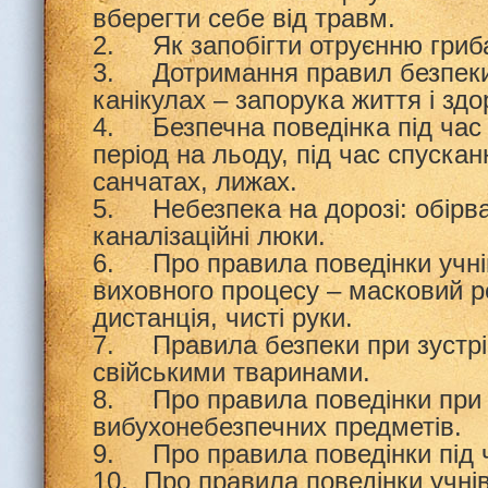
вберегти себе від травм.
2. Як запобігти отруєнню гриб
3. Дотримання правил безпеки 
канікулах – запорука життя і здо
4. Безпечна поведінка під час 
період на льоду, під час спусканн
санчатах, лижах.
5. Небезпека на дорозі: обірва
каналізаційні люки.
6. Про правила поведінки учнів
виховного процесу – масковий р
дистанція, чисті руки.
7. Правила безпеки при зустріч
свійськими тваринами.
8. Про правила поведінки при 
вибухонебезпечних предметів.
9. Про правила поведінки під ч
10. Про правила поведінки учні