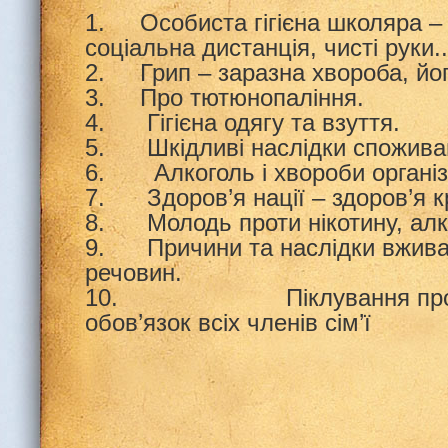
1. Особиста гігієна школяра 
соціальна дистанція, чисті руки.
.
2. Грип – заразна хвороба, йог
3. Про тютюнопаління.
4. Гігієна одягу та взуття.
5. Шкідливі наслідки спожива
6. Алкоголь і хвороби організ
7. Здоров’я нації – здоров’я к
8. Молодь проти нікотину, алко
9. Причини та наслідки вжива
речовин.
10. Піклування про зд
обов’язок всіх членів сім’ї