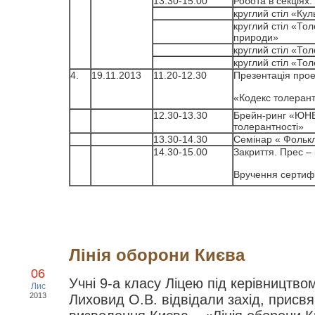
13.30-15.00
Робота в секціях:
круглий стіл «Кул
круглий стіл «То
природи»
круглий стіл «Тол
круглий стіл «Тол
4.
19.11.2013
11.20-12.30
Презентація прое
«Кодекс толерантн
12.30-13.30
Брейн-ринг «ЮН
толерантності»
13.30-14.30
Семінар « Фолькл
14.30-15.00
Закриття. Прес –
Вручення сертиф
Лінія оборони Києва
06
Учні 9-а класу Ліцею під керівництво
Лис
2013
Лиховид О.В. відвідали захід, присв