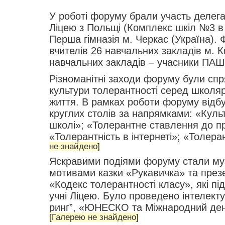
У роботі форуму брали участь делегац
Ліцею з Польщі (Комплекс шкіл №3 в 
Перша гімназія м. Черкас (Україна). 
вчителів 26 навчальних закладів м. К
навчальних закладів – учасники П
Різноманітні заходи форуму були cп
культури толерантності серед школяр
життя. В рамках роботи форуму відб
круглих столів за напрямками: «Куль
школі»; «Толерантне ставлення до п
«Толерантність в інтернеті»; «Толерант
не знайдено]
Яскравими подіями форуму стали му
мотивами казки «Рукавичка» та презе
«Кодекс толерантності класу», які пі
учні Ліцею. Було проведено інтелекту
ринг”, «ЮНЕСКО та Міжнародний ден
[Галерею не знайдено]