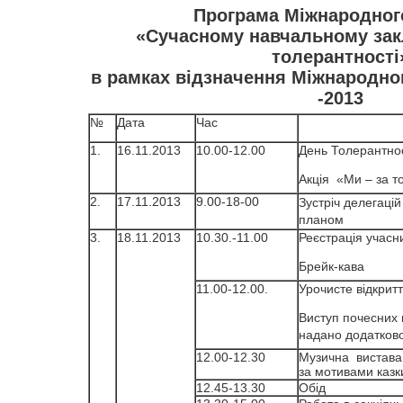
Програма Міжнародно
«Сучасному навчальному зак
толерантності
в рамках відзначення Міжнародно
-2013
№
Дата
Час
1.
16.11.2013
10.00-12.00
День Толерантнос
Акція «Ми – за т
2.
17.11.2013
9.00-18-00
Зустріч делегацій
планом
3.
18.11.2013
10.30.-11.00
Реєстрація учасни
Брейк-кава
11.00-12.00.
Урочисте відкрит
Виступ почесних 
надано додатков
12.00-12.30
Музична вистава
за мотивами казк
12.45-13.30
Обід