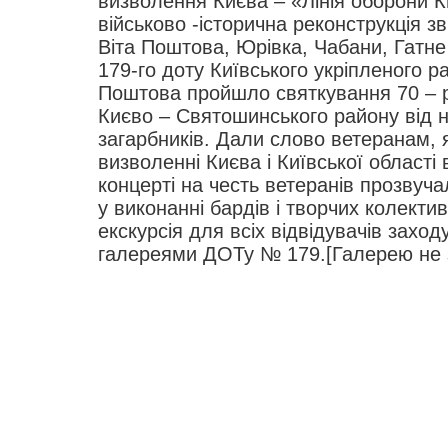
визволення Києва – «Лінія оборони К
військово -історична реконструкція зв
Віта Поштова, Юрівка, Чабани, Гатне і
179-го доту Київського укріпленого ра
Поштова пройшло святкування 70 – 
Києво – Святошинського району від 
загарбників. Дали слово ветеранам, я
визволенні Києва і Київської області 
концерті на честь ветеранів прозвучал
у виконанні бардів і творчих колектив
екскурсія для всіх відвідувачів захо
галереями ДОТу № 179.[Галерею не 