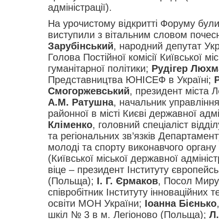
адміністрації).
На урочистому відкритті Форуму були
виступили з вітальним словом почесні
Зарубінський
, народний депутат Ук
Голова Постійної комісії Київської мі
гуманітарної політики;
Рудігер Люхм
Представництва ЮНІСЕФ в Україні;
Смогоржевський
, президент міста 
А.М. Ратушна
, начальник управління
районної в місті Києві державної адмі
Кліменко
, головний спеціаліст відді
та регіональних зв’язків Департаменту
молоді та спорту виконавчого органу 
(Київської міської державної адмініст
віце – президент Інституту європейськ
(Польща);
І. Г. Єрмаков
, Посол Миру
співробітник Інституту інноваційних т
освіти МОН України;
Іоанна Бієнько
шкіл № 3 в м. Легіоново (Польща);
Л