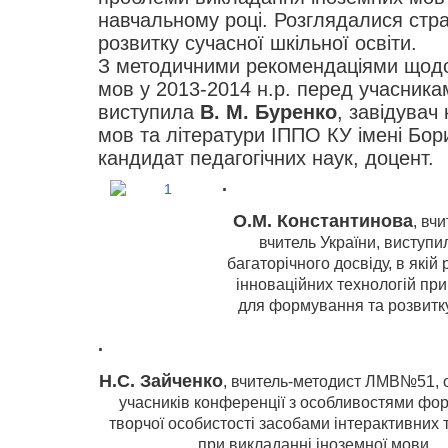
навчальному році. Розглядалися стра
розвитку сучасної шкільної освіти.
З методичними рекомендаціями щодо
мов у 2013-2014 н.р. перед учасника
виступила
В. М. Буренко
, завідувач
мов та літератури ІППО КУ імені Бор
кандидат педагогічних наук, доцент.
.
О.М. Константинова
, вч
вчитель України, виступи
багаторічного досвіду, в якій
інноваційних технологій при
для формування та розвитку
.
Н.С. Зайченко
, вчитель-методист ЛМВ№51,
учасників конференції з особливостями фо
творчої особистості засобами інтерактивних 
при викладанні іноземної мови.