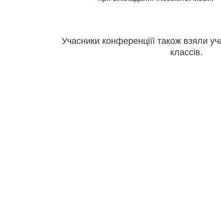
Учасники конференціїї також взяли уча
классів.