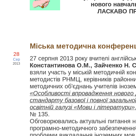
нового навчал
ЛАСКАВО П
Міська методична конферен
28
27 серпня 2013 року вчителі англійсь
Сер
2013
Константинова О.М., Зайченко Н. С
взяли участь у міській методичній ко
методистів РНМЦ, керівників районни
методичних об’єднань учителів інозе
«Особливості впровадження нового
стандарту базової і повної загальної
освітній галузі «Мови і літератури»
№ 135.
Обговорювались актуальні питання н
програмно-методичного забезпечення
проблеми викладання іноземних мов