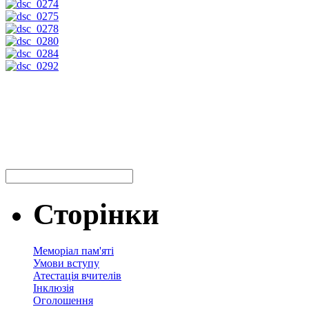
Сторінки
Меморіал пам'яті
Умови вступу
Атестація вчителів
Інклюзія
Оголошення