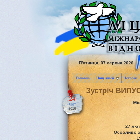
П'ятниця, 07 серпня 2026
Головна
Наш ліцей
Історія
Зустріч ВИПУ
24
Мі
Лют
2016
27 лют
Особливо з
1