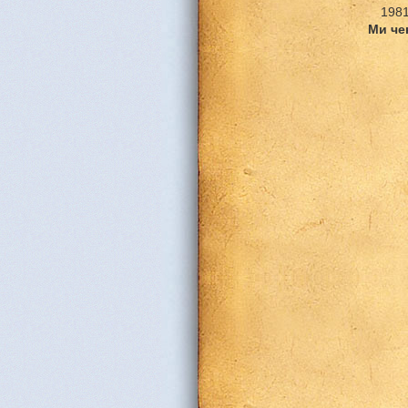
1981
Ми че