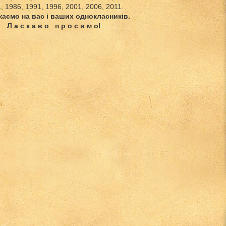
, 1986, 1991, 1996, 2001, 2006, 2011.
каємо на вас і ваших однокласників.
Л а с к а в о п р о с и м о!