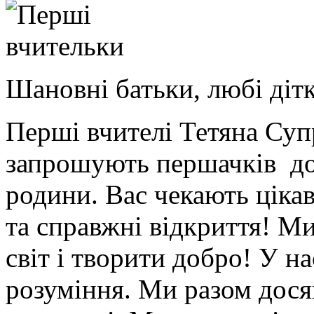
Шановні батьки, любі діт
Перші вчителі Тетяна Су
запрошують першачків до
родини. Вас чекають цікаві
та справжні відкриття! М
світ і творити добро! У на
розуміння. Ми разом дося