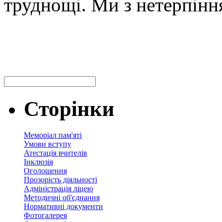
труднощі. Ми з нетерпіння
Сторінки
Меморіал пам'яті
Умови вступу
Атестація вчителів
Інклюзія
Оголошення
Прозорість діяльності
Адміністрація ліцею
Методичні об'єднання
Нормативні документи
Фотогалерея