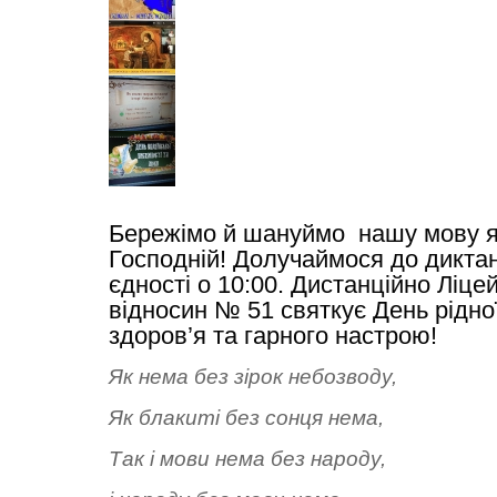
Бережімо й шануймо  нашу мову як
Господній! Долучаймося до диктан
єдності о 10:00. Дистанційно Ліце
відносин № 51 святкує День рідно
здоров’я та гарного настрою! 
Як
нема
без
зірок
небозводу,
Як
блакиті
без
сонця
нема,
Так
і
мови
нема
без
народу,