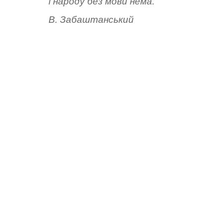
і
народу
без
мови
нема.
В.
Забаштанський