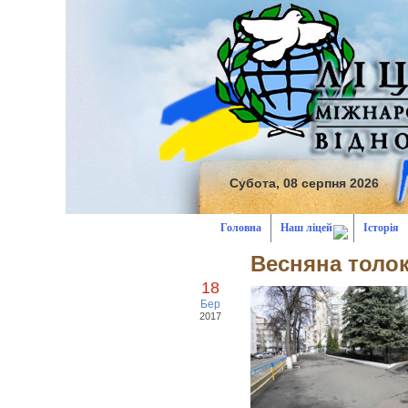
Субота, 08 серпня 2026
Головна
Наш ліцей
Історія
Весняна толо
18
Бер
2017