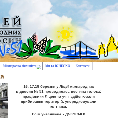
Міжнародна діяльність
Ми та ЮНЕСКО
Контакти
ка
16, 17,18 березня у Ліцеї міжнародних
відносин № 51 проводилась весняна толока:
працівники Ліцею та учні здійснювали
прибирання територій, упорядковували
квітники.
Всім учасникам - ДЯКУЄМО!