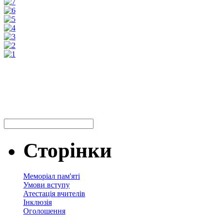
Сторінки
Меморіал пам'яті
Умови вступу
Атестація вчителів
Інклюзія
Оголошення