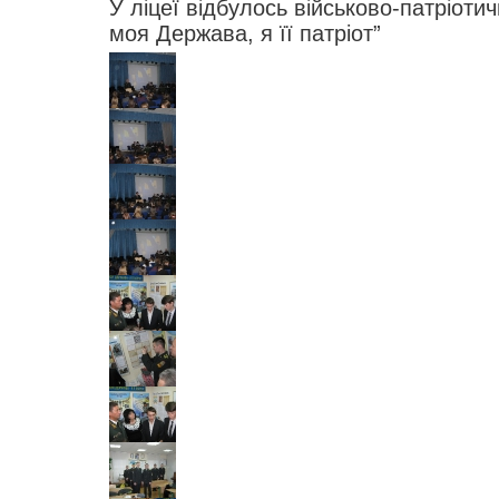
У ліцеї відбулось військово-патріоти
моя Держава, я її патріот”