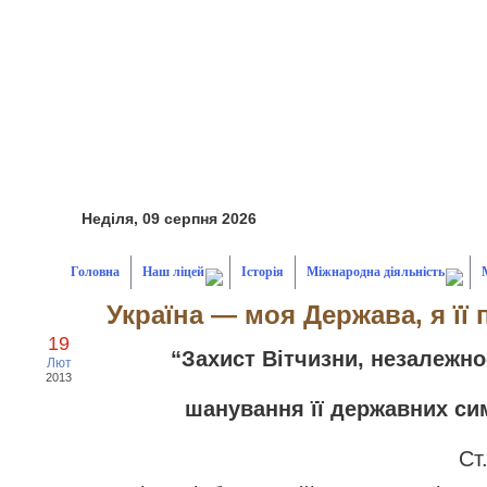
Неділя, 09 серпня 2026
Головна
Наш ліцей
Історія
Міжнародна діяльність
Україна — моя Держава, я її 
19
“Захист Вітчизни, незалежно
Лют
2013
шанування її державних си
Ст