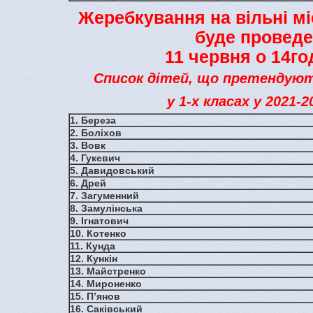
Жеребкування на вільні мі
буде провед
11 червня о 14го
Список дітей, що претендують
у 1-х класах у 2021-2
1. Береза
2. Боліхов
3. Вовк
4. Гукевич
5. Давидовський
6. Дрей
7. Загуменний
8. Замулінська
9. Ігнатович
10. Котенко
11. Кунда
12. Кункін
13. Майстренко
14. Мироненко
15. П’янов
16. Саківський