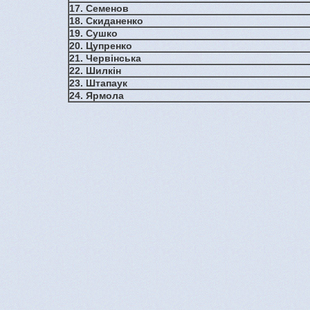
17. Семенов
18. Скиданенко
19. Сушко
20. Цупренко
21. Червінська
22. Шилкін
23. Штапаук
24. Ярмола