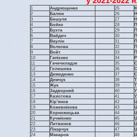
у 2021-2022 н
1
Андрющенко
25
М
2
Балюк
26
Н
3
Бешуля
27
Н
4
Бойко
28
П
5
Бухта
29
П
6
Вайдич
30
П
7
Ваулін
31
П
8
Вєлкова
32
П
9
Войт
33
10
Гапієнко
34
Р
11
Гачечиладзе
35
С
12
Голишева
36
С
13
Демиденко
37
С
14
Демчук
38
Т
15
Жук
39
Т
16
Задворний
40
У
17
Казістова
41
У
18
Кір’янов
42
Ц
19
Кожевнікова
43
Ш
20
Корножицька
44
Ш
21
Кучмієнко
45
22
Литвинов
46
Ш
23
Лікарчук
47
24
Макаров
48
Ш