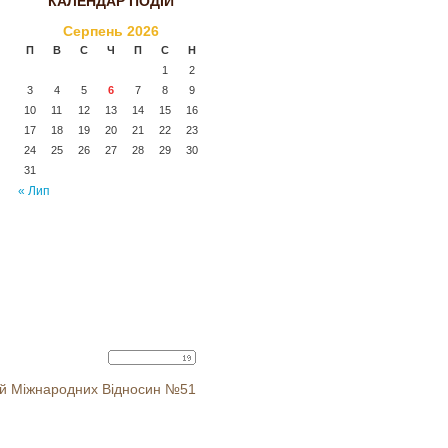
КАЛЕНДАР ПОДІЙ
Серпень 2026
П
В
С
Ч
П
С
Н
1
2
3
4
5
6
7
8
9
10
11
12
13
14
15
16
17
18
19
20
21
22
23
24
25
26
27
28
29
30
31
« Лип
іцей Міжнародних Відносин №51