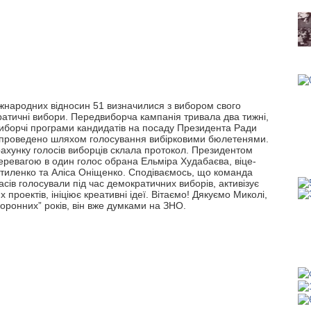
жнародних відносин 51 визначилися з вибором свого
атичні вибори. Передвиборча кампанія тривала два тижні,
иборчі програми кандидатів на посаду Президента Ради
проведено шляхом голосування вибірковими бюлетенями.
рахунку голосів виборців склала протокол. Президентом
ревагою в один голос обрана Ельміра Худабаєва, віце-
тиленко та Аліса Оніщенко. Сподіваємось, що команда
класів голосували під час демократичних виборів, активізує
 проектів, ініціює креативні ідеї. Вітаємо! Дякуємо Миколі,
оронних” років, він вже думками на ЗНО.