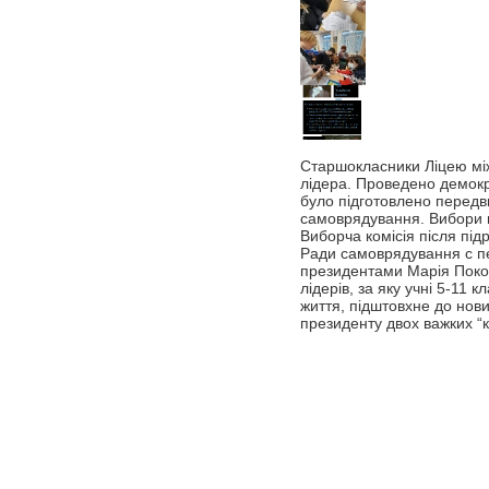
Старшокласники Ліцею мі
лідера. Проведено демокр
було підготовлено передв
самоврядування. Вибори 
Виборча комісія після під
Ради самоврядування с пе
президентами Марія Поко
лідерів, за яку учні 5-11 
життя, підштовхне до нових
президенту двох важких “к