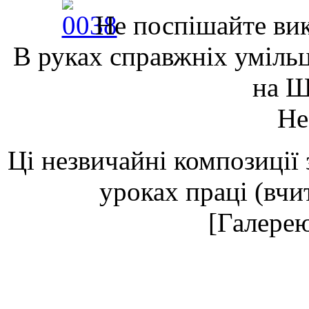
Не поспішайте вик
В руках справжніх уміль
на 
Не
Ці незвичайні композиції 
уроках праці (вчи
[Галерею