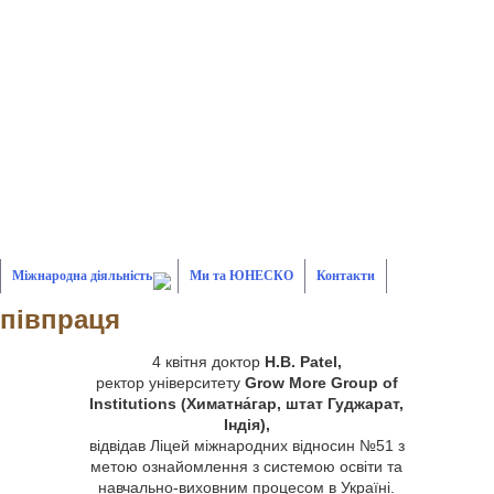
Міжнародна діяльність
Ми та ЮНЕСКО
Контакти
співпраця
4 квітня доктор
H.B. Patel,
ректор університету
Grow More Group of
Institutions (Химатна́гар, штат Гуджарат,
Індія),
відвідав Ліцей міжнародних відносин №51 з
метою ознайомлення з системою освіти та
навчально-виховним процесом в Україні.