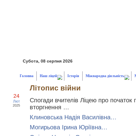
Субота, 08 серпня 2026
Головна
Наш ліцей
Історія
Міжнародна діяльність
Літопис війни
24
Спогади вчителів Ліцею про початок
Лют
2025
вторгнення …
Клиновська Надія Василівна…
Могирьова Ірина Юріївна…