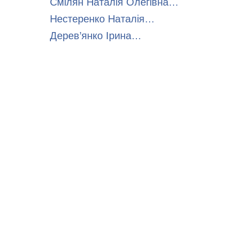
Смілян Наталія Олегівна…
Нестеренко Наталія…
Дерев’янко Ірина…