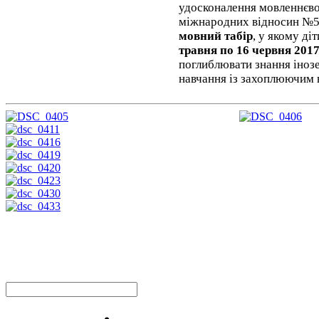
удосконалення мовленнєвої
міжнародних відносин №5
мовний табір
, у якому ді
травня по 16 червня 201
поглиблювати знання іноз
навчання із захоплюючим 