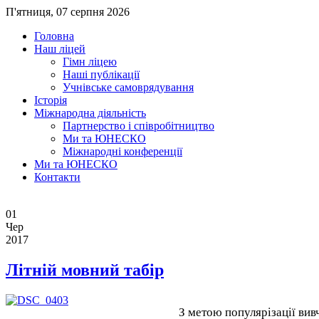
П'ятниця, 07 серпня 2026
Головна
Наш ліцей
Гімн ліцею
Наші публікації
Учнівське самоврядування
Історія
Міжнародна діяльність
Партнерство і співробітництво
Ми та ЮНЕСКО
Міжнародні конференції
Ми та ЮНЕСКО
Контакти
01
Чер
2017
Літній мовний табір
З метою популярізації вив