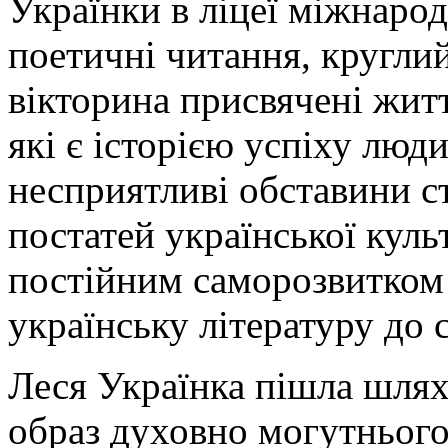
Українки в ліцеї міжнар
поетичні читання, круглий
вікторина присвячені жит
які є історією успіху люд
несприятливі обставини с
постатей української кул
постійним саморозвитком 
українську літературу до с
Леся Українка пішла шлях
образ духовно могутнього 