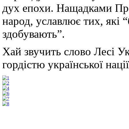
дух епохи. Нащадками Про
народ, уславлює тих, які “
здобувають”.
Хай звучить слово Лесі Ук
гордістю української нації