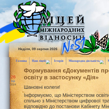
Неділя, 09 серпня 2026
Головна
Наш ліцей
Історія
Міжнародна діяльність
Формування єДокументів пр
освіту в застосунку «Дія»
26
Кві
2024
Шановні колеги!
Інформуємо, що Міністерством освіти
спільно з Міністерством цифрової тр
відповідно до постанови Кабінету Міні