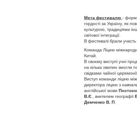
Мета фестивалю
- форм
гордості за Україну, як п
культурою, традиціями інш
світової інтеграції.
В фестивалі брали участь
Команда Ліцею міжнародни
Китай.
В своєму виступі учні про
на кілька хвилин змогли п
свідками чайної церемонії
Виступ команди ліцею між
директора ліцею з навчал
англійської мови
Постоєн
В.Є
., вчителем географії
Демченко В. П
.