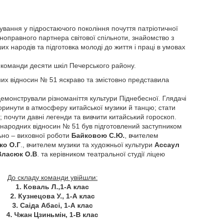
ування у підростаючого покоління почуття патріотичної
овноправного партнера світової спільноти, знайомство з
их народів та підготовка молоді до життя і праці в умовах
 команди десяти шкіл Печерського району.
х відносин № 51 яскраво та змістовно представила
демонстрували різноманіття культури Піднебесної. Глядачі
оринути в атмосферу китайської музики й танцю; стати
; почути давні легенди та вивчити китайський гороскоп.
народних відносин № 51 був підготовлений заступником
ьно – виховної роботи
Байковою С.Ю.
, вчителем
ко О.Г
., вчителем музики та художньої культури
Ассаул
Власюк О.В
. та керівником театральної студії ліцею
До складу команди увійшли:
1. Коваль Л.,1-А клас
2. Кузнецова У., 1-А клас
3. Саіда Абасі, 1-А клас
4. Чжан Цзиньмін, 1-В клас