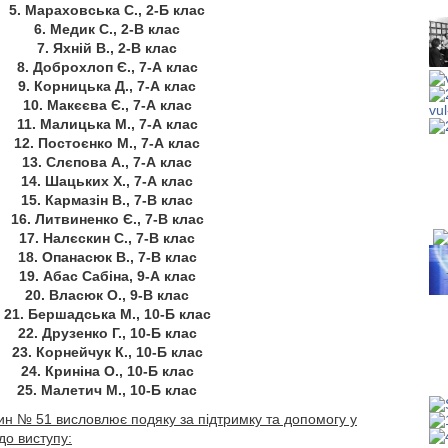
5. Мараховська С., 2-Б клас
6. Медик С., 2-В клас
7. Яхній В., 2-В клас
8. Доброхлоп Є., 7-А клас
9. Корницька Д., 7-А клас
10. Макєєва Є., 7-А клас
11. Малицька М., 7-А клас
12. Постоєнко М., 7-А клас
13. Слєпова А., 7-А клас
14. Шацьких Х., 7-А клас
15. Кармазін В., 7-В клас
16. Литвиненко Є., 7-В клас
17. Налєскин С., 7-В клас
18. Опанасюк В., 7-В клас
19. Абас Сабіна, 9-А клас
20. Власюк О., 9-В клас
21. Бершадська М., 10-Б клас
22. Друзенко Г., 10-Б клас
23. Корнейчук К., 10-Б клас
24. Криніна О., 10-Б клас
25. Малетич М., 10-Б клас
ин № 51 висловлює подяку за підтримку та допомогу у
до виступу: