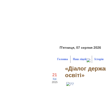
П'ятниця, 07 серпня 2026
Головна
Наш ліцей
Історія
«Діалог держа
освіті»
21
Кві
2015