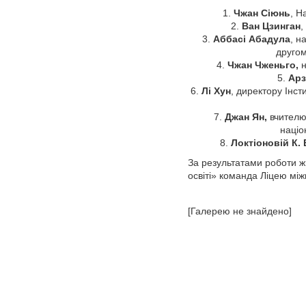
1.
Чжан Сіюнь
, Н
2.
Ван Цзинган
,
3.
Аббасі Абадула
, н
другом
4.
Чжан Чженьго,
н
5.
Арз
6.
Лі Хун
, директору Інст
7.
Джан Ян,
вчителю 
націо
8.
Локтіоновій К. 
За результатами роботи ж
освіті» команда Ліцею мі
[Галерею не знайдено]