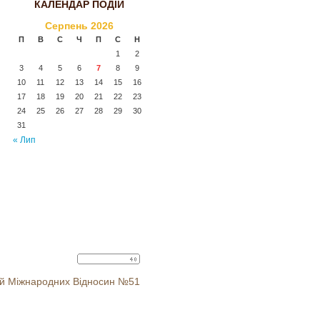
КАЛЕНДАР ПОДІЙ
Серпень 2026
П
В
С
Ч
П
С
Н
1
2
3
4
5
6
7
8
9
10
11
12
13
14
15
16
17
18
19
20
21
22
23
24
25
26
27
28
29
30
31
« Лип
іцей Міжнародних Відносин №51