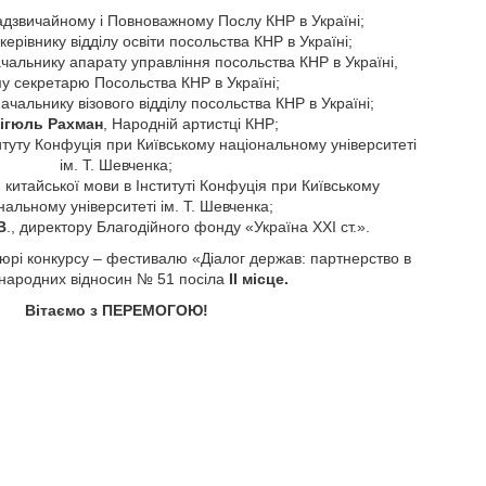
адзвичайному і Повноважному Послу КНР в Україні;
 керівнику відділу освіти посольства КНР в Україні;
ачальнику апарату управління посольства КНР в Україні,
у секретарю Посольства КНР в Україні;
ачальнику візового відділу посольства КНР в Україні;
ігюль Рахман
, Народній артистці КНР;
итуту Конфуція при Київському національному університеті
ім. Т. Шевченка;
китайської мови в Інституті Конфуція при Київському
нальному університеті ім. Т. Шевченка;
В
., директору Благодійного фонду «Україна ХХІ ст.».
юрі конкурсу – фестивалю «Діалог держав: партнерство в
жнародних відносин № 51 посіла
ІІ місце.
Вітаємо з ПЕРЕМОГОЮ!