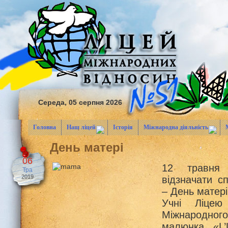
Середа, 05 серпня 2026
Головна
Наш ліцей
Історія
Міжнародна діяльність
День матері
06
12 травня 
Тра
2019
відзначати с
– День матері
Учні Ліцею
Міжнародног
малюнка «L