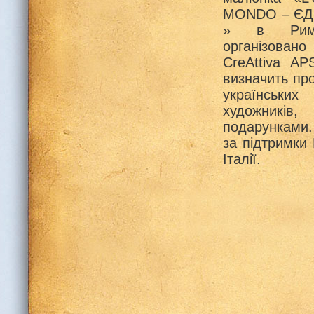
MONDO – ЄД
» в Римі
організовано
CreAttiva AP
визначить про
українськи
художників
подарунками.
за підтримки
Італії.