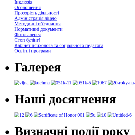
Інклюзія
Оголошення
Прозорість діяльності
Адміністрація ліцею
Методичні об'єднання
Нормативні документи
Фотогалерея
Стоп булінг!
Кабінет психолога та соціального педагога
Освітні програми
Галерея
Наші досягнення
Визначні події року