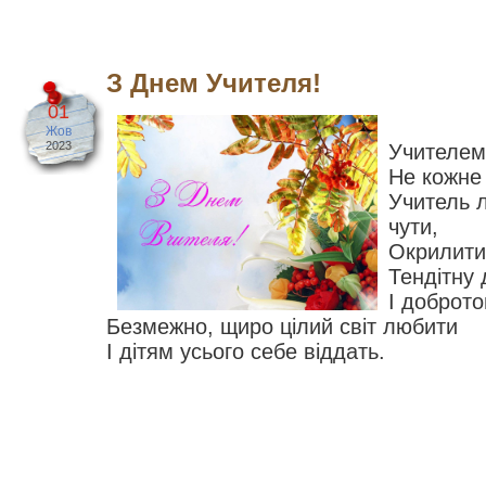
З Днем Учителя!
01
Жов
2023
Учителем
Не кожне
Учитель л
чути,
Окрилити,
Тендітну 
І доброто
Безмежно, щиро цілий світ любити
І дітям усього себе віддать.