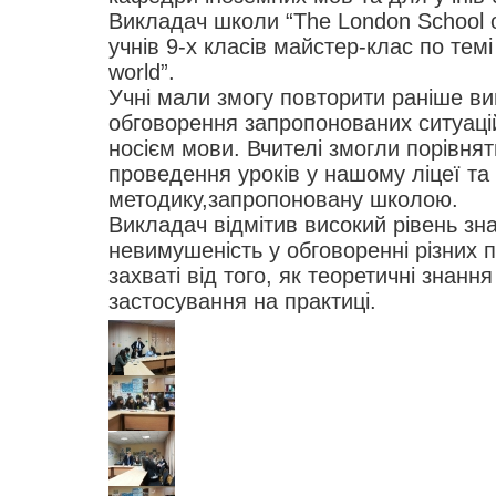
Викладач школи “The London School o
учнів 9-х класів майстер-клас по темі 
world”.
Учні мали змогу повторити раніше в
обговорення запропонованих ситуацій
носієм мови. Вчителі змогли порівня
проведення уроків у нашому ліцеї та
методику,запропоновану школою.
Викладач відмітив високий рівень знан
невимушеність у обговоренні різних п
захваті від того, як теоретичні знанн
застосування на практиці.