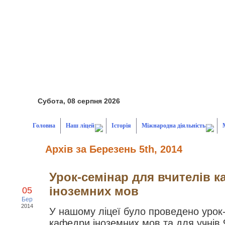
Субота, 08 серпня 2026
Головна
Наш ліцей
Історія
Міжнародна діяльність
Архів за Березень 5th, 2014
Урок-семінар для вчителів 
іноземних мов
05
Бер
2014
У нашому ліцеї було проведено урок-
кафедри іноземних мов та для учнів 9