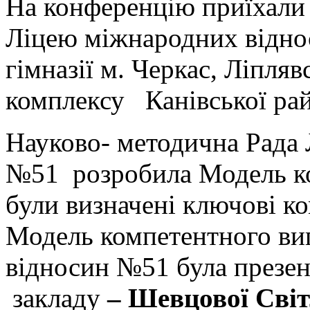
На конференцію приїхали 
Ліцею міжнародних відно
гімназії м. Черкас, Ліпля
комплексу Канівської рай
Науково- методична Рада
№51 розробила Модель ко
були визначені ключові к
Модель компетентного ви
відносин №51 була презен
закладу
–
Шевцової Сві