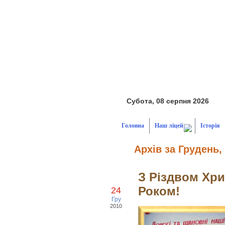
Субота, 08 серпня 2026
Головна
Наш ліцей
Історія
Архів за Грудень,
З Різдвом Хр
Роком!
24
Гру
2010