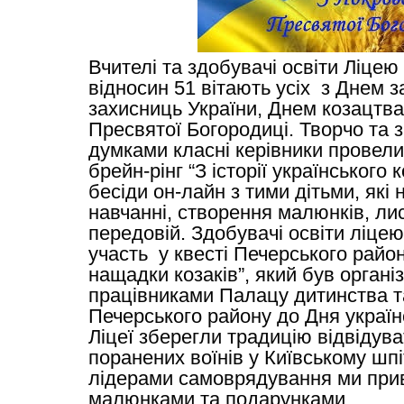
Вчителі та здобувачі освіти Ліцею
відносин 51 вітають усіх  з Днем за
захисниць України, Днем козацтва
Пресвятої Богородиці. Творчо та з
думками класні керівники провели 
брейн-рінг “З історії українського к
бесіди он-лайн з тими дітьми, які 
навчанні, створення малюнків, лист
передовій.
 Здобувачі освіти ліцею
участь  у квесті Печерського район
нащадки козаків”, який був організ
працівниками 
Палацу дитинства т
Печерського району 
до Дня українс
Ліцеї зберегли т
радицію відвідува
поранених воїнів у Київському шпіт
лідерами самоврядування ми привіт
малюнками та подарунками. 