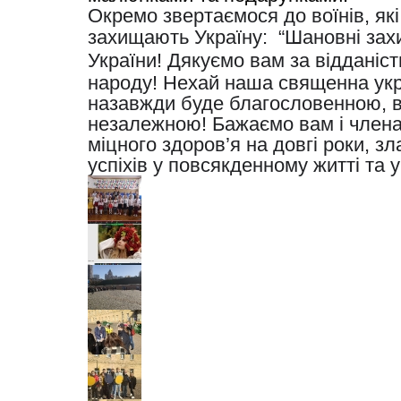
Окремо звертаємося до воїнів, які
захищають Україну: “Шановні
зах
України
! Дякуємо вам за відданіс
народу! Нехай наша священна укр
назавжди буде благословенною, в
незалежною! Бажаємо вам і член
міцного здоров’я на довгі роки, зл
успіхів у повсякденному житті та у