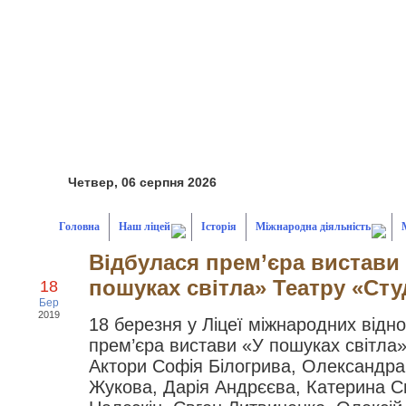
Четвер, 06 серпня 2026
Головна
Наш ліцей
Історія
Міжнародна діяльність
Відбулася прем’єра вистави
пошуках світла» Театру «Студ
18
Бер
2019
18 березня у Ліцеї міжнародних відн
прем’єра вистави «У пошуках світла»
Актори Софія Білогрива, Олександра
Жукова, Дарія Андрєєва, Катерина С