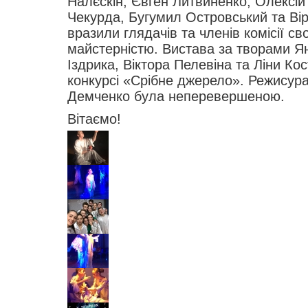
Налєскін, Євген Литвиненко, Олексій
Чекурда, Бугумил Островський та Ві
вразили глядачів та членів комісії с
майстерністю. Вистава за творами Я
Іздрика, Віктора Пелевіна та Ліни Ко
конкурсі «Срібне джерело». Режисура
Демченко була неперевершеною.
Вітаємо!