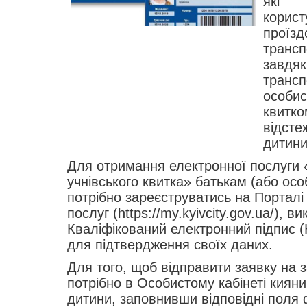
які 
корис
проїз
трансп
завд
транс
особи
квит
відст
дитини
Для отримання електронної послуги
учнівського квитка» батькам (або осо
потрібно зареєструватись на Портал
послуг (https://my.kyivcity.gov.ua/), 
Кваліфікований електронний підпис 
для підтвердження своїх даних.
Для того, щоб відправити заявку на 
потрібно в Особистому кабінеті кияни
дитини, заповнивши відповідні поля