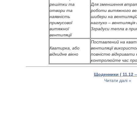
решітки та
Для зменшення втра
отвори та
роботи витяжного в
наявність
шибери на вентиляцій
примусової
наглухо – вентиляція 
витяжної
3градуси тепла в при
вентиляції
Поставлений на кват
Кватирка, або
вентиляції використо
відкидне вікно
повністю відкривати к
контролюйте час про
Щоденники ( 11.12 
Читати далі »