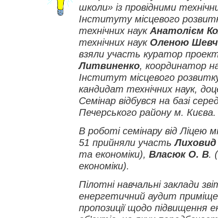
школи» із провідними технічн
Інституту місцевого розвит
технічних наук
Анатолієм Ко
технічних наук
Оленою Шевч
взяли участь куратор проек
Литвиненко
, координатор н
Інститут місцевого розвитк
кандидат технічних наук, до
Семінар відбувся на базі cер
Печерського району м. Києва.
В роботі семінару від Ліцею 
51 прийняли участь
Лиховид 
та економіки),
Власюк О. В
.
економіки).
Пілотні навчальні заклади зв
енергетичний аудит приміще
пропозиції щодо підвищення 