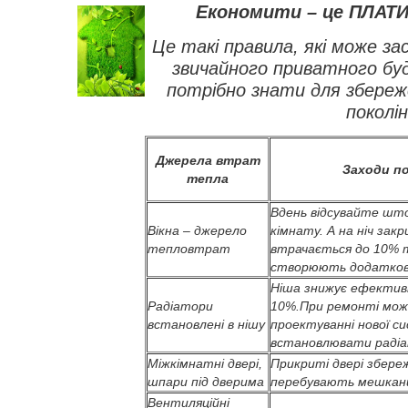
Економити – це ПЛАТ
Це такі правила, які може з
звичайного приватного буд
потрібно знати для збере
поколін
Джерела втрат
Заходи п
тепла
Вдень відсувайте што
Вікна – джерело
кімнату. А на ніч зак
тепловтрат
втрачається до 10% 
створюють додатков
Ніша знижує ефектив
Радіатори
10%.При ремонті можн
встановлені в нішу
проектуванні нової с
встановлювати радіат
Міжкімнатні двері,
Прикриті двері збере
шпари під дверима
перебувають мешканц
Вентиляційні