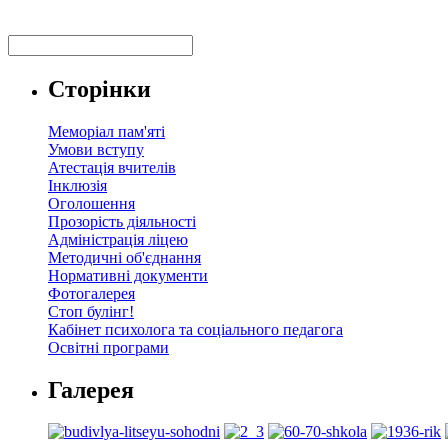
Сторінки
Меморіал пам'яті
Умови вступу
Атестація вчителів
Інклюзія
Оголошення
Прозорість діяльності
Адміністрація ліцею
Методичні об'єднання
Нормативні документи
Фотогалерея
Стоп булінг!
Кабінет психолога та соціального педагога
Освітні програми
Галерея