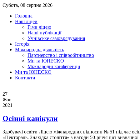
Субота, 08 серпня 2026
Головна
Наш ліцей
Гімн ліцею
Наші публікації
Учнівське самоврядування
Історія
Міжнародна діяльність
Партнерство і співробітництво
Ми та ЮНЕСКО
Міжнародні конференції
Ми та ЮНЕСКО
Контакти
27
Жов
2021
Осінні канікули
Здобувачі освіти Ліцею міжнародних відносин № 51 під час осі
«Пектораль. Знахідка століття» з нагоди 50-річчя цієї визначної