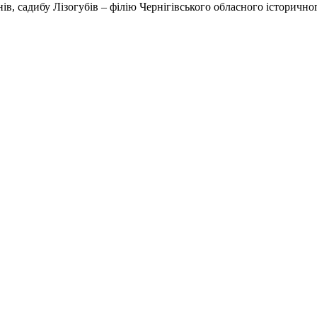
нів, садибу Лізогубів – філію Чернігівського обласного історичн