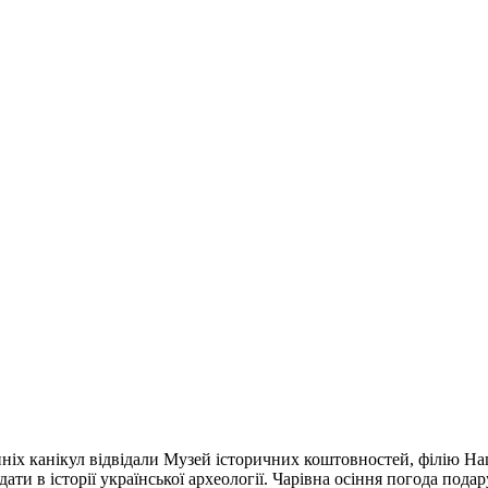
нніх канікул відвідали Музей історичних коштовностей, філію На
 дати в історії української археології. Чарівна осіння погода под