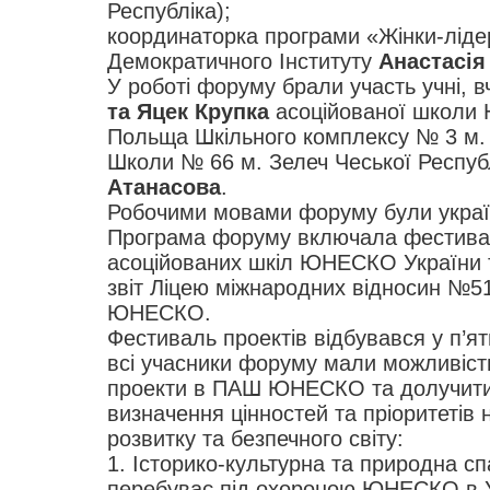
Республіка);
координаторка програми «Жінки-ліде
Демократичного Інституту
Анастасія
У роботі форуму брали участь учні, в
та Яцек Крупка
асоційованої школи
Польща Шкільного комплексу № 3 м. 
Школи № 66 м. Зелеч Чеської Респуб
Атанасова
.
Робочими мовами форуму були україн
Програма форуму включала фестивал
асоційованих шкіл ЮНЕСКО України 
звіт Ліцею міжнародних відносин №5
ЮНЕСКО.
Фестиваль проектів відбувався у п’ят
всі учасники форуму мали можливість
проекти в ПАШ ЮНЕСКО та долучитис
визначення цінностей та пріоритетів
розвитку та безпечного світу:
1. Історико-культурна та природна с
перебуває під охороною ЮНЕСКО в Ук