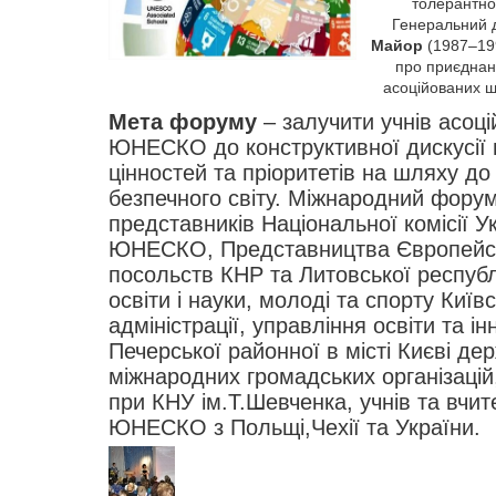
толерантнос
Генеральний
Майор
(1987–19
про приєднан
асоційованих
Мета форуму
– залучити учнів асоц
ЮНЕСКО до конструктивної дискусії
цінностей та пріоритетів на шляху до
безпечного світу. Міжнародний форум
представників Національної комісії У
ЮНЕСКО, Представництва Європейськ
посольств КНР та Литовської респуб
освіти і науки, молоді та спорту Київ
адміністрації, управління освіти та і
Печерської районної в місті Києві дер
міжнародних громадських організацій
при КНУ ім.Т.Шевченка, учнів та вчи
ЮНЕСКО з Польщі,Чехії та України.