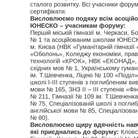
сталого розвитку. Всі учасники фору
сертифікати.
Висловлюємо подяку всім асоцій
ЮНЕСКО – учасникам форуму:
Першій міській гімназії м. Черкаси, Бо
№ 1 та асоційованим школам ЮНЕС
м. Києва (НВК «Гуманітарній гімназії
«Оболонь», Коледжу економіки, прав
технологій «КРОК», НВК «ЕКОНАД», Ки
східних мов № 1, Українському гума
ім. Т.Шевченка, Ліцею № 100 «Поділ»
школі І-III ступенів з поглибленим ви
мови № 165, ЗНЗ II – III ступенів «Ф
№ 211, Гімназії № 109 ім. Т.Шевченка,
№ 75, Спеціалізованій школі з погл
англійської мови № 85, Спеціалізован
№ 80).
Висловлюємо щиру вдячність нав
які приєднались до форуму:
Кловс