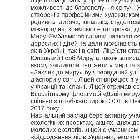
ліцею працювали у проекті «Культура
можливості до благополуччя світу». 
створені з професійними художника
родинна, дитяча, юнацька, студентсь
міжнародна, кримсько – татарська, 
Миру. Емблеми об’єднали навколо себ
дорослих і дітей та дали можливість
як в Україні, так і в світі. Ліцеїсти с
Юнацький Герб Миру, а також записа
якому закликали світ жити у мирі та 
«Заклик до миру» був переданий у ш
діаспори у світі. Ліцей співпрацює з
у Франції та Іспанії. Ліцей отримав с
Всесвітньому флешмобі «Дзвін миру
спільно з штаб-квартирою ООН в Нь
2017 року.
Навчальний заклад бере активну учас
екологічних проектах, акціях, днях д
молодих екологів. Ліцей є учасником
«Відродження лісів України», екологі