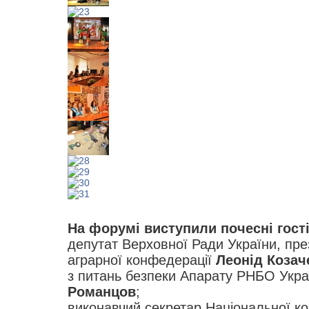
На форумі виступили почесні гості
депутат Верховної Ради України, пре
аграрної конфедерації
Леонід Козач
з питань безпеки Апарату РНБО Укр
Романцов
;
виконавчий секретар Національної ком