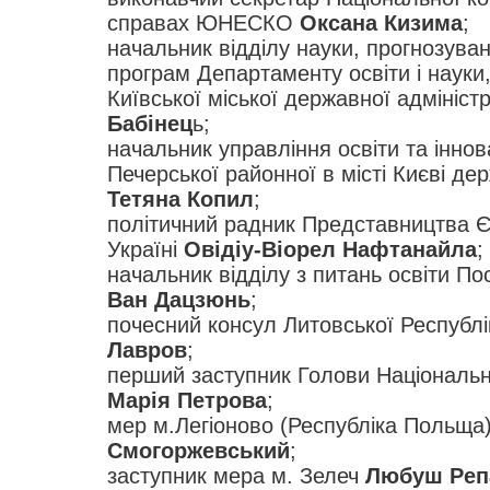
справах ЮНЕСКО
Оксана Кизима
;
начальник відділу науки, прогнозуван
програм Департаменту освіти і науки,
Київської міської державної адмініст
Бабінец
ь;
начальник управління освіти та іннов
Печерської районної в місті Києві дер
Тетяна Копил
;
політичний радник Представництва 
Україні
Овідіу-Віорел Нафтанайла
;
начальник відділу з питань освіти По
Ван Дацзюнь
;
почесний консул Литовської Республі
Лавров
;
перший заступник Голови Національн
Марія Петрова
;
мер м.Легіоново (Республіка Польща
Смогоржевський
;
заступник мера м. Зелеч
Любуш Реп