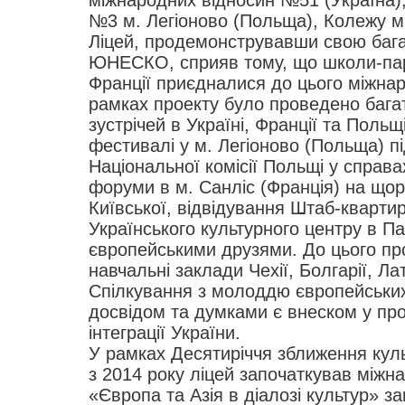
міжнародних відносин №51 (Україна)
№3 м. Легіоново (Польща), Колежу м.
Ліцей, продемонструвавши свою бага
ЮНЕСКО, сприяв тому, що школи-пар
Франції приєдналися до цього міжнар
рамках проекту було проведено бага
зустрічей в Україні, Франції та Польщ
фестивалі у м. Легіоново (Польща) п
Національної комісії Польщі у справ
форуми в м. Санліс (Франція) на щор
Київської, відвідування Штаб-квар
Українського культурного центру в Па
європейськими друзями. До цього пр
навчальні заклади Чехії, Болгарії, Лат
Спілкування з молоддю європейських
досвідом та думками є внеском у пр
інтеграції України.
У рамках Десятиріччя зближення куль
з 2014 року ліцей започаткував міжн
«Європа та Азія в діалозі культур» за