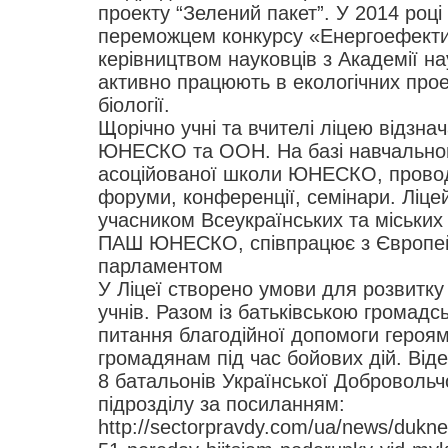
проекту “Зелений пакет”. У 2014 році
переможцем конкурсу «Енергоефекти
керівництвом науковців з Академії на
активно працюють в екологічних проек
біології.
Щорічно учні та вчителі ліцею відзна
ЮНЕСКО та ООН. На базі навчальног
асоційованої школи ЮНЕСКО, провод
форуми, конференції, семінари. Ліце
учасником Всеукраїнських та міських
ПАШ ЮНЕСКО, співпрацює з Європе
парламентом
У Ліцеї створено умови для розвитку
учнів. Разом із батьківською громадс
питання благодійної допомоги героя
громадянам під час бойових дій. Відео
8 батальонів Української Добровольч
підрозділу за посиланням:
http://sectorpravdy.com/ua/news/duknew