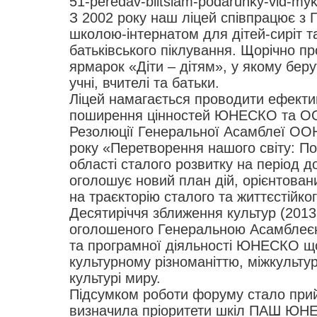
51-peredav-biitsiam-podarunky-vid-myk
З 2002 року наш ліцей співпрацює з
школою-інтернатом для дітей-сиріт т
батьківського піклування. Щорічно п
ярмарок «Діти – дітям», у якому беру
учні, вчителі та батьки.
Ліцей намагається проводити ефекти
поширення цінностей ЮНЕСКО та ОО
Резолюції Генеральної Асамблеї ООН
року «Перетворення нашого світу: П
області сталого розвитку на період д
оголошує новий план дій, орієнтован
на траєкторію сталого та життєстійко
Десятиріччя зближення культур (2013 
оголошеного Генеральною Асамблеє
та програмної діяльності ЮНЕСКО щ
культурному різноманіттю, міжкульту
культурі миру.
Підсумком роботи форуму стало прий
визначила пріоритети шкіл ПАШ ЮН