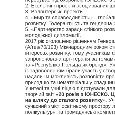
2. Екологічні проекти асоційованих
3. Волонтерські проекти.
4. «Мир та справедливість» – глобал
розвитку. Толерантність та гендерна р
5. «Партнерство заради стійкого розв
молодіжної дипломатії.
2017 рік оголошено рішенням Генер
(A/res/70/193) Міжнародним роком ст
інтересах розвитку, тому учасникам 
запропонована арт-терапія за темам
та «Республіка Польща як бренд». Уч
із задоволенням брали участь у створ
надали їм можливість розповісти про 
природню та нематеріальну спадщину
Учителі та учні ліцею підготували дл
творчий звіт
«20 років з ЮНЕСКО. Ці
на шляху до сталого розвитку»
. У
сучасний зміст освітньому простору 
полікультурні та громадянські компете