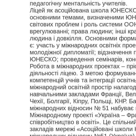
педагогічну ментальність учителів.
Ліцей як асоційована школа ЮНЕСКО 
основними темами, визначеними ЮН
світових проблем і роль системи ОО
врегулюванні; права людини; інші кра
людина і довкілля. Основними форма
є: участь у міжнародних освітніх прое
молодіжної дипломатії; відзначення 
ЮНЕСКО; проведення семінарів, кон
Робота в міжнародних проектах – прі
діяльності ліцею. З метою формуванн
компетенцій учнів та інтеграції освіт
міжнародний освітній простір налагод
навчальними закладами Франції, Вели
Чехії, Болгарії, Кіпру, Польщі, КНР. Б
міжнародних відносин № 51 набуває ц
Міжнародному проекті «Україна – Фр
cпівробітництво в освіті». Це спільн
закладів мережі «Асоційовані школ