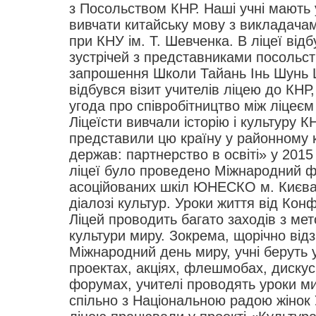
з Посольством КНР. Наші учні мають 
вивчати китайську мову з викладачам
при КНУ ім. Т. Шевченка. В ліцеї відб
зустрічей з представниками посольст
запрошення Школи Тайань Інь Шунь 
відбувся візит учителів ліцею до КНР
угода про співробітництво між ліцеєм
Ліцеїсти вивчали історію і культуру 
представили цю країну у районному к
держав: партнерство в освіті» у 2015 
ліцеї було проведено Міжнародний 
асоційованих шкіл ЮНЕСКО м. Києва 
діалозі культур. Уроки життя від Конф
Ліцей проводить багато заходів з м
культури миру. Зокрема, щорічно від
Міжнародний день миру, учні беруть 
проектах, акціях, флешмобах, дискус
форумах, учителі проводять уроки ми
спільно з Національною радою жінок У