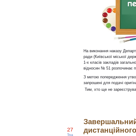
На виконання наказу Департа
ради (Київської міської дер
1-х класів закладів загальн
відносин № 51 розпочинає пр
З метою попередження утво
запрошені для подачі оригін
Тим, хто ще не зареєструв
Завершальний
дистанційног
27
Тра