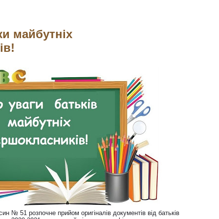
ки майбутніх
ів!
син № 51 розпочне прийом оригіналів документів від батьків