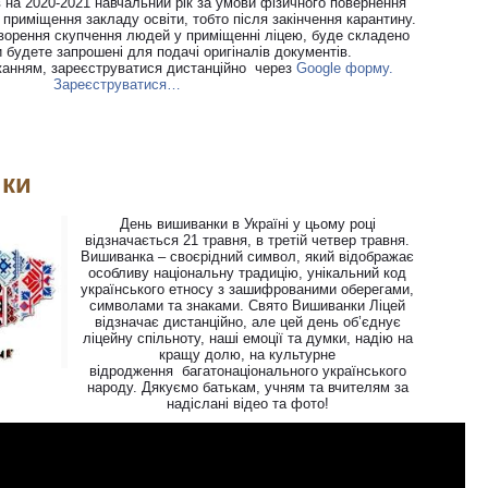
 на 2020-2021 навчальний рік за умови фізичного повернення
 приміщення закладу освіти, тобто після закінчення карантину.
орення скупчення людей у приміщенні ліцею, буде складено
и будете запрошені для подачі оригіналів документів.
жанням, зареєструватися дистанційно через
Google форму.
Зареєструватися…
нки
День вишиванки в Україні у цьому році
відзначається 21 травня, в третій четвер травня.
Вишиванка – своєрідний символ, який відображає
особливу національну традицію, унікальний код
українського етносу з зашифрованими оберегами,
символами та знаками. Свято Вишиванки Ліцей
відзначає дистанційно, але цей день об’єднує
ліцейну спільноту, наші емоції та думки, надію на
кращу долю, на культурне
відродження багатонаціонального українського
народу. Дякуємо батькам, учням та вчителям за
надіслані відео та фото!