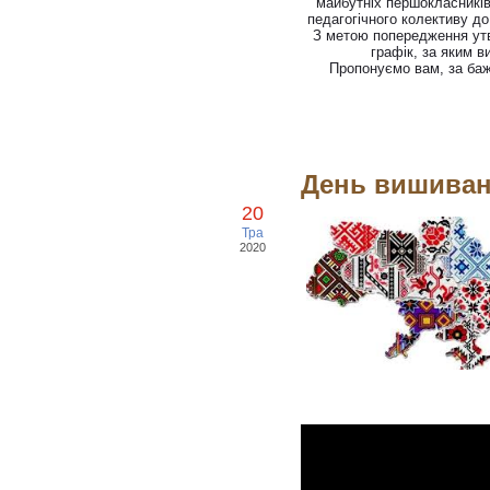
майбутніх першокласників
педагогічного колективу до
З метою попередження утв
графік, за яким в
Пропонуємо вам, за ба
День вишива
20
Тра
2020