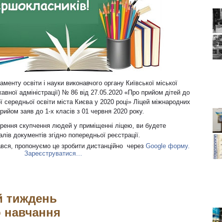
менту освіти і науки виконавчого органу Київської міської
жавної адміністрації) № 86 від 27.05.2020 «Про прийом дітей до
ої середньої освіти міста Києва у 2020 році» Ліцей міжнародних
ийом заяв до 1-х класів з 01 червня 2020 року.
рення скупчення людей у приміщенні ліцею, ви будете
алів документів згідно попередньої реєстрації.
ався, пропонуємо це зробити дистанційно через
Google форму.
Зареєструватися…
 тиждень
о навчання