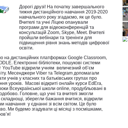
Дорогі друзі! На початку завершального
тижня дистанційного навчання 2019-2020
навчального року згадаємо, як це було.
Вчителі та учні Ліцею опанували
програми для відеоконференцій та
консультацій Zoom, Skype, Meet. Вчителі
пройшли вебінари та тренінги для
підвищення рівня знань методів цифрової
освіти.
о на дистанційних платформах Google Classroom,
ODLE. Електронні бібліотеки, пошукові системи
 YouTube відкрили учням величезний об’єм
світу. Месенджери Viber та Telegram допомагали
и учнів у класних та батьківських групах про
ня уроків. Масові відкриті онлайн курси EdEra,
оки Всеукраїнської школи online, продубльовані в
лодобово. Головне, що учні та вчителі змогли
складнощі, зберегли бажання вчитися, відкрили
ми навчання у єднанні зі всім світом. Це було
аво. Ми будемо згадувати ці місяці з посмішками,
ов’я!