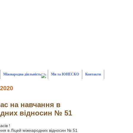
Міжнародна діяльність
Ми та ЮНЕСКО
Контакти
 2020
ас на навчання в
одних відносин № 51
асів !
ння в Ліцей міжнародних відносин № 51