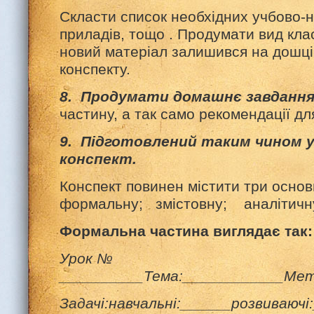
Скласти список необхідних учбово-н
приладів, тощо . Продумати вид кла
новий матеріал залишився на дошці 
конспекту.
8. Продумати домашнє завданн
частину, а так само рекомендації дл
9. Підготовлений таким чином у
конспект.
Конспект повинен містити три осно
формальну; змістовну; аналітичн
Формальна частина виглядає так:
Урок №
__________Тема:____________Мет
Задачі:навчальні:______розвиваючі