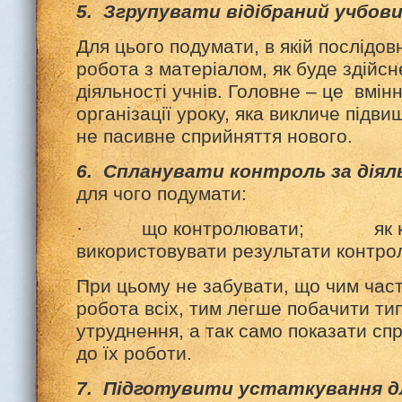
5. Згрупувати відібраний учбов
Для цього подумати, в якій послідов
робота з матеріалом, як буде здійсн
діяльності учнів. Головне – це вмін
організації уроку, яка викличе підви
не пасивне сприйняття нового.
6. Спланувати контроль за діяль
для чого подумати:
· що контролювати; як к
використовувати результати контро
При цьому не забувати, що чим час
робота всіх, тим легше побачити тип
утруднення, а так само показати сп
до їх роботи.
7. Підготувити устаткування дл