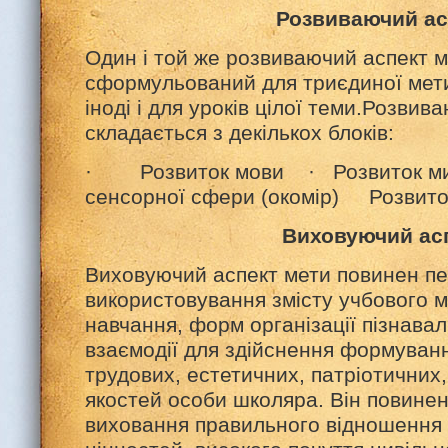
Розвиваючий ас
Один і той же розвиваючий аспект 
сформульований для триєдиної мети 
іноді і для уроків цілої теми.Розвив
складається з декількох блоків:
· Розвиток мови · Розвиток ми
сенсорної сфери (окомір) Розвито
Виховуючий ас
Виховуючий аспект мети повинен п
використовування змісту учбового м
навчання, форм організації пізнаваль
взаємодії для здійснення формуванн
трудових, естетичних, патріотичних,
якостей особи школяра. Він повине
виховання правильного відношення