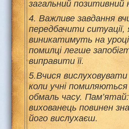
загальний позитивний 
4.
Важливе завдання вч
передбачити ситуації, 
виникатимуть на уроц
помилці легше запобігт
виправити її.
5.
Вчися вислуховувати 
коли учні помиляються
обмаль часу.
Пам’ятай:
вихованець повинен зн
його вислухаєш.