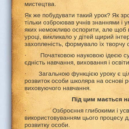
мистецтва.
Як же побудувати такий урок? Як зр
тільки озброював учнів знаннями і у
яких неможливо оспорити, але щоб 
уроці, викликало у дітей щирий інт
захопленість, формувало їх творчу 
· Початковою науковою ідеєю су
єдність навчання, виховання і освіти
· Загальною функцією уроку є ціл
розвиток особи школяра на основі р
виховуючого навчання.
Під цим мається на
· Озброєння глибокими і усвід
використовуванням цього процесу д
розвитку особи.