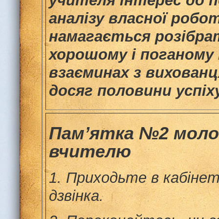
учителя інтерес до п
аналізу власної робо
намагається розібра
хорошому і поганому 
взаєминах з вихованц
досяг половини успіх
Пам’ятка
№2
моло
вчителю
1.
Приходьте в кабінет
дзвінка.