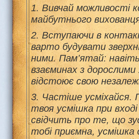
1.
Вивчай можливості к
майбутнього вихованця
2.
Вступаючи в контакт
варто будувати зверхн
ними.
Пам’ятай: навіт
взаєминах з дорослими
відстоює свою незалеж
3.
Частіше усміхайся. 
твоя усмішка при вході
свідчить про те, що зу
тобі приємна, усмішка