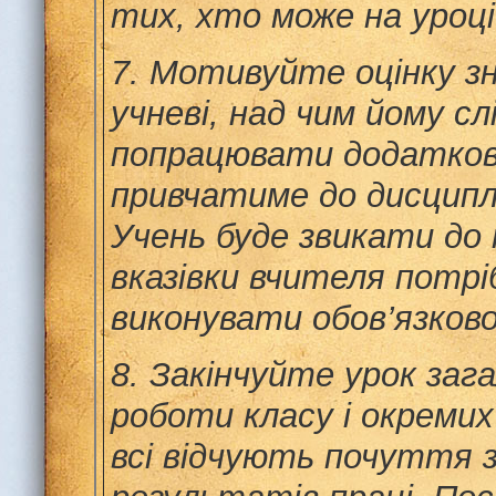
тих, хто може на уроці
7.
Мотивуйте оцінку зн
учневі, над чим йому сл
попрацювати додатков
привчатиме до дисциплі
Учень буде звикати до
вказівки вчителя потрі
виконувати обов’язково
8.
Закінчуйте урок заг
роботи класу і окремих
всі відчують почуття з