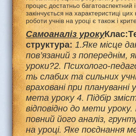
процес достатньо багатоаспектний і
закінчується на характеристиці цих 
роботи учнів на уроці є також і кри
Самоаналіз уроку
Клас:
Т
структура:
1.Яке місце д
пов’язаний з попереднім, 
уроки?
2.
П
сихолого-педаг
ть слаб
их та
сильних уч
н
враховані при плануванні 
мета уроку
4.
Підбір
зміст
відповідно до мети уроку.
повний його аналіз, грун
на уроці
.
Яке поєднання ме