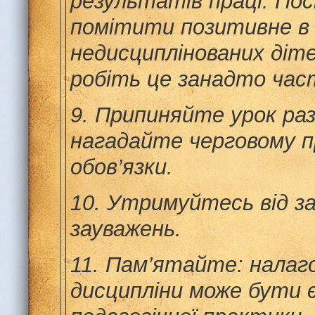
результатів праці. П
помітити позитивне в
недисциплінованих діте
робіть це занадто час
9.
Припиняйте урок разо
нагадайте черговому п
обов’язки.
10.
Утримуйтесь від з
зауважень.
11.
Пам’ятайте: налаг
дисципліни може бути 