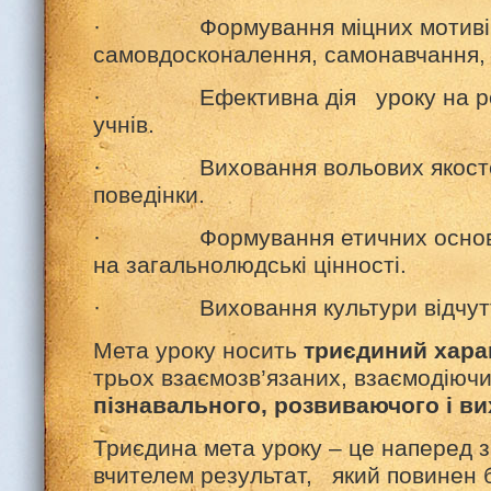
· Формування міцних мотивів н
самовдосконалення, самонавчання,
· Ефективна дія уроку на роз
учнів.
· Виховання вольових якостей, 
поведінки.
· Формування етичних основ о
на загальнолюдські цінності.
· Виховання культури відчутт
Мета уроку носить
триєдиний хара
трьох взаємозв’язаних, взаємодіючи
пізнавального, розвиваючого і в
Триєдина мета уроку – це наперед 
вчителем результат, який повинен 