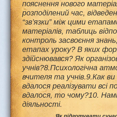
пояснення нового матері
розподілений час, відведе
“зв’язки” між цими етапа
матеріалів,
таблиць
відп
контроль засвоєння знань, 
етапах уроку?
В яких фор
здійснювався?
Як організо
уч
нів
?
8.Психолог
і
ч
на
атмос
вчителя
та
уч
нів
.
9.Как в
вдалося реалізувати всі п
вдалося, то чому?
10. Нам
діяльності.
Як підготувати суча