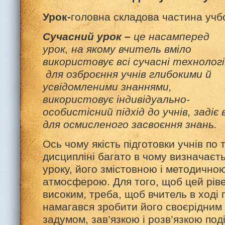
Урок-
головна складова частина учб
Сучасний урок
–
це насамперед
урок, на якому вчитель вміло
використовує всі сучасні технологі
для озброєння учнів глибокими й
усвідомленими знаннями,
використовує індивідуально-
особистісний підхід до учнів, задіє
для осмисленого засвоєння знань.
Ось чому якість підготовки учнів по 
дисципліні багато в чому визначаєт
уроку, його змістовною і методично
атмосферою. Для того, щоб цей рів
високим, треба, щоб вчитель в ході 
намагався зробити його своєрідним 
задумом, зав’язкою і розв’язкою под