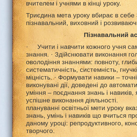
вчителем і учнями в кінці уроку.
Триєдина мета уроку вбирає в себе 
пізнавальний, виховний і розвиваюч
Пізнавальний а
· Учити і навчити кожного учня са
знання. · Здійснювати виконання го
оволодіння знаннями: повноту, глиби
систематичність, системність, гнучкі
міцність. · Формувати навики – точн
виконувані дії, доведені до автомат
уміння – поєднання знань і навиків,
успішне виконання діяльності. 
плануванні освітньої мети уроку вказ
знань, умінь і навиків що вчиться п
даному уроці: репродуктивного, кон
творчого.