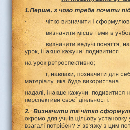
1.Перше, з чого треба почати пі
· чітко визначити і сформулюват
· визначити місце теми в учбово
· визначити ведучі поняття, на 
урок, інакше кажучи, подивитися
на урок ретроспективно;
· і, навпаки, позначити для себе
матеріалу, яка буде використана
надалі, інакше кажучи, подивитися 
перспективи своєї діяльності.
2. Визначити та чітко сформул
окремо для учнів цільову установку 
взагалі потрібен? У зв’язку з цим п