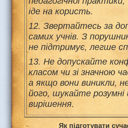
педагогічної практики,
іде на користь.
12.
Звертайтесь за до
самих учнів. З порушни
не підтримує, легше с
13.
Не допускайте конф
класом чи зі значною ч
а якщо вони виникли, 
його, шукайте розумні
вирішення.
Як підготувати суч