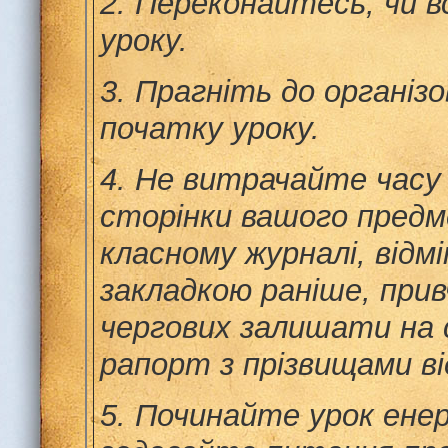
2.
Переконайтесь, чи в
уроку.
3.
Прагніть до організ
початку уроку.
4.
Не витрачайте часу
сторінки вашого пред
класному журналі, відмі
закладкою раніше, при
чергових залишати на 
рапорт з прізвищами ві
5.
Починайте урок енер