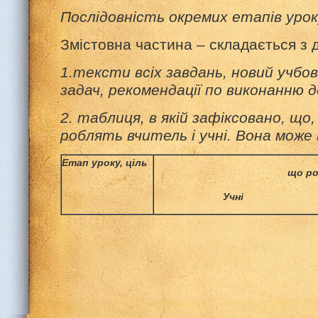
Послідовність окремих етапів урок
Змістовна частина – складається з 
1.тексти всіх завдань, новий учбо
задач, рекомендації по виконанню 
2. таблиця, в якій зафіксовано, що,
роблять вчитель і учні. Вона може
Етап уроку, ціль
що р
Учні 