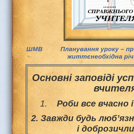
ШМВ Планування уроку – прик
життєнеобхідна річ
Основні заповіді ус
вчител
1.
Роби все вчасно 
2.
Завжди будь люб’яз
і доброзичл