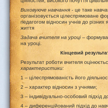
цінностей, високого почуття цивільн
Виховуюче навчання
- це таке навча
організовується цілеспрямоване ф
педагогом відносин учнів до різних
життя
Задача вчителя на уроці
– формува
на уроці.
Кінцевий результа
Результат роботи вчителя оцінюєть
характеристики:
1 – цілеспрямованість його діяльност
2 – характер відносин з учнями;
3 – індивідуально-особовий підхід до
4 – диференційований підхід до нав