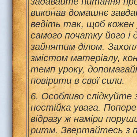
задавайте питання про
виконав домашнє завда
ведіть так, щоб кожен 
самого початку його і д
зайнятим ділом. Захоп
змістом матеріалу, к
темп уроку, допомагай
повірити в свої сили.
6.
Особливо слідкуйте 
нестійка увага. Попер
відразу ж наміри пору
ритм. Звертайтесь з 