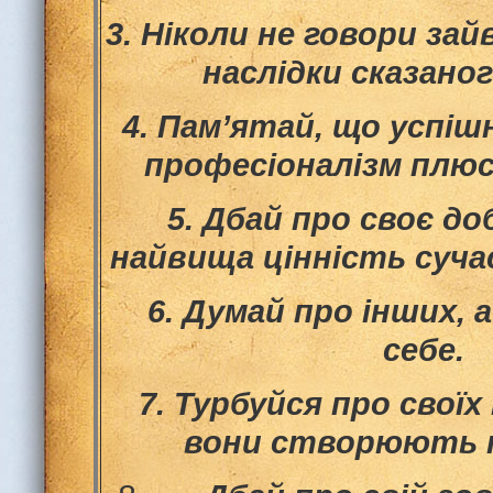
3.
Ніколи не говори зай
наслідки сказано
4.
Пам’ятай, що успіш
професіоналізм плюс
5.
Дбай про своє доб
найвища цінність суча
6.
Думай про інших, 
себе.
7.
Турбуйся про своїх 
вони створюють т