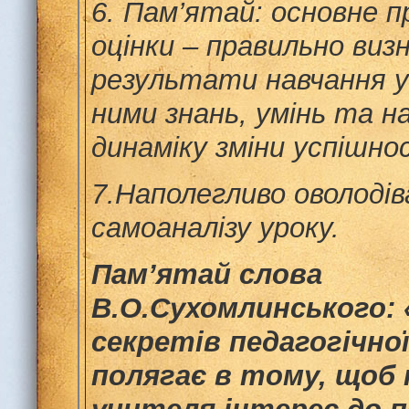
6.
Пам’ятай: основне п
оцінки – правильно виз
результати навчання уч
ними знань, умінь та н
динаміку зміни успішно
7.
Наполегливо оволодів
самоаналізу уроку.
Пам’ятай слова
В.О.Сухомлинського:
секретів педагогічно
полягає в тому, щоб