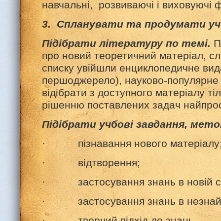
навчальні, розвиваючі і виховуючі ф
3. Спланувати та продумати уч
Підібрати літературу по темі.
П
про новий теоретичний матеріал, сл
списку увійшли енциклопедичне вид
першоджерело), науково-популярне
відібрати з доступного матеріалу ті
рішенню поставлених задач найпро
Підібрати учбові завдання, мето
· пізнавання нового матеріалу
· відтворення;
· застосування знань в новій си
· застосування знань в незнайом
· творчий підхід до знань.