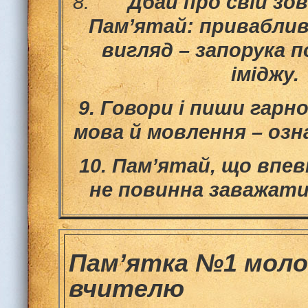
8.
Дбай про свій зо
Пам’ятай: приваблив
вигляд – запорука 
іміджу.
9.
Говори і пиши гарн
мова й мовлення – озн
10.
Пам’ятай, що впев
не повинна заважати
Пам’ятка
№1
моло
вчителю