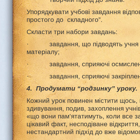
Упорядкувати учбові завдання відпов
простого до складного”.
Скласти три набори завдань:
· завдання, що підводять учня д
матеріалу;
· завдання, сприяючі осмисленн
· завдання, сприяючі закріпленн
4. Продумати “родзинку” уроку.
Кожний урок повинен містити щось,
здивування, подив, захоплення учнів
«що вони пам’ятатимуть, коли все з
цікавий факт, несподіване відкриття
нестандартний підхід до вже відомо