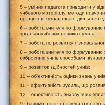
5 – уміння педагога приводити у відп
учбового матеріалу, методи нав
організації пізнавальної діяльності у
6 – робота вчителя по формуванню і
загальноучбових навиків і умінь;
7 – робота по розвитку пізнавальног
8 – робота вчителя по формуванню зн
озброєнню учнів способами пізнавал
9 – розвиток здібностей учнів;
10 – об’єктивність оцінки знань учнів
11 – ефективність зусиль, що розви
12 – ефективність виховуючих вплив
Як бачимо, оцінка результату роботи