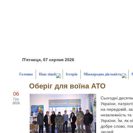
П'ятниця, 07 серпня 2026
Головна
Наш ліцей
Історія
Міжнародна діяльність
Оберіг для воїна АТО
06
Сьогодні десятк
Гру
2016
України, патріо
на передовій, з
незалежність та 
України. Їм, як 
добре слово, по
людей.