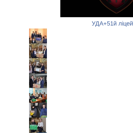
УДА+51й ліцей