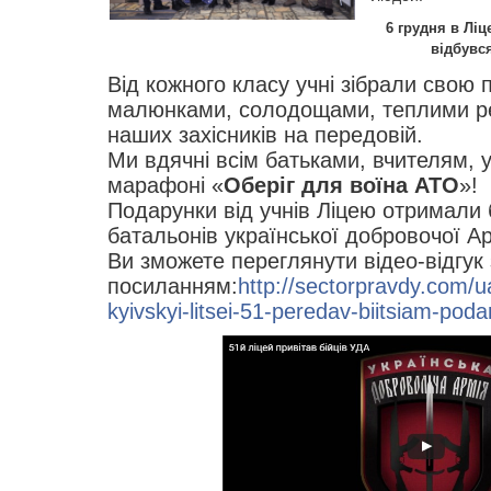
6 грудня в Лі
відбувс
Від кожного класу учні зібрали свою 
малюнками, солодощами, теплими реч
наших захісників на передовій.
Ми вдячні всім батьками, вчителям, у
марафоні «
Оберіг для воїна АТО
»!
Подарунки від учнів Ліцею отримали б
батальонів української добровочої Ар
Ви зможете переглянути відео-відгук 
посиланням:
http://sectorpravdy.com/
kyivskyi-litsei-51-peredav-biitsiam-pod