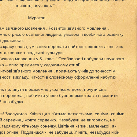
точність, влучність.”
І. Муратов
м зв’язного мовлення . Розвиток зв’язного мовлення ,
ємною рисою освіченої людини, умовою її всебічного розвитку
й діяльності.
є красу слова, уміє ним передати найтонші відтінки людських
сягає вершин людської культури.
’язного мовлення у 5- класі ” Особливості побудови наукового і
вір – опис предмета у художньому стилі”.
ткові зв’язного мовлення , привчають учнів до точності у
довності викладу, чіткості в словесному оформленні набутих
х полинути в безмежне українське поле, почути спів
 перепела , побачити уявно буяння різнотрав’я і помітити
ій незабудка.
! Заслужила. Квітка ця з п’ятьма пелюстками, синіми- синіми,
ій серединці жовте сердечко. Незабудки не вигоряють, не
 гарячому літньому сонечку. Цвітіння квітки, маленької, як
 довірливе. Подивишся -і не забудеш. У квітці незабудки ніби