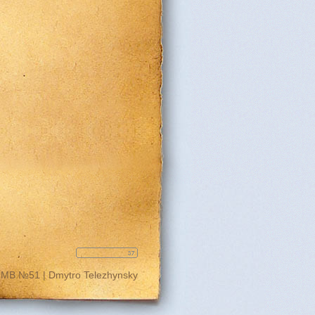
 ЛМВ №51 |
Dmytro Telezhynsky