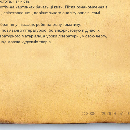
тота, і вічність.
потім на картинках бачать ці квіти. Після ознайомлення з
 співставлення , порівняльного аналізу описів, самі
рання учнівських робіт на різну тематику.
 пов’язані з літературою, бо використовую під час їх
ратурного матеріалу, а уроки літератури , у свою чергу,
ад мовою художніх творів.
© 2008 — 2026 IRL 51 |