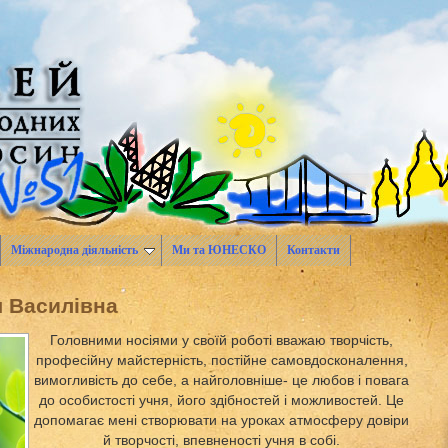
Міжнародна діяльність
Ми та ЮНЕСКО
Контакти
я Василівна
Головними носіями у своїй роботі вважаю творчість,
професійну майстерність, постійне самовдосконалення,
вимогливість до себе, а найголовніше- це любов і повага
до особистості учня, його здібностей і можливостей. Це
допомагає мені створювати на уроках атмосферу довіри
й творчості, впевненості учня в собі.