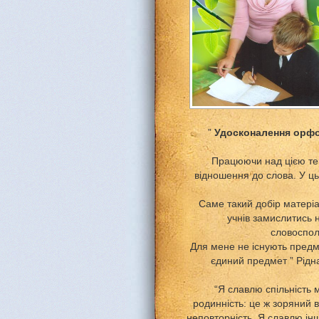
”
Удосконалення орфог
Працюючи над цією тем
відношення до слова. У ць
Саме такий добір матері
учнів замислитись 
словоспол
Для мене не існують предме
єдиний предмет ” Рідн
“Я славлю спільність м
родинність: це ж зоряний ві
неповторність. Я славлю інш