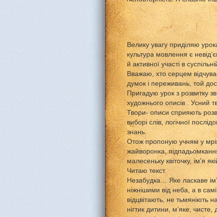
Велику увагу приділяю урока
культура мовлення є невід’
й активної участі в суспільні
Вважаю, хто серцем відчува
думок і переживань, той до
Пригадую урок з розвитку зв
художнього описів . Усний т
Твори- описи сприяють розви
виборі слів, логічної послі
знань.
Отож пропоную учням у мрія
жайворонка, підпадьомкання
малесеньку квіточку, ім’я як
Читаю текст.
Незабудка… Яке ласкаве ім’я
ніжнішими від неба, а в сам
відцвітають, не тьмяніють на
нігтик дитини, м’яке, чисте,