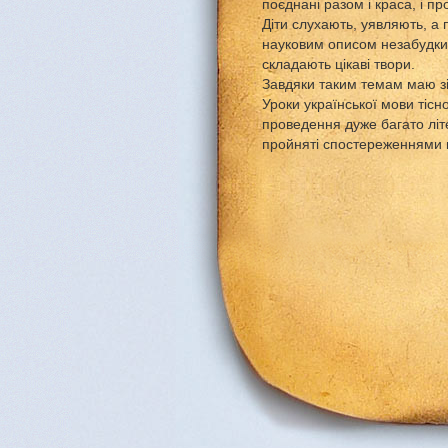
поєднані разом і краса, і прос
Діти слухають, уявляють, а 
науковим описом незабудки ,
складають цікаві твори.
Завдяки таким темам маю зіб
Уроки української мови тісно
проведення дуже багато літе
пройняті спостереженнями н