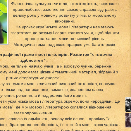
Філологічна культура вчителя, інтелігентність, виняткове
працелюбство, захоплення своєю справою відіграють
велику роль у мовному розвитку учнів, їх моральному
вихованні.
На уроках української мови і літератури намагаюсь
звертатися до розуму і серця кожного учня, щоб підняти
процес навчання мови на високий рівень.
Методична тема, над якою працюю уже багато років:
рафічної грамотності школярів. Розвиток їх творчих
здібностей
“.
ою, не тільки навчаю учнів , а й виховую чуйне, бережне
ому мені допомагає цікавий тематичний матеріал, зібраний з
різних літературних джерел.
алу за темами має величезний виховний потенціал, спонукає
не тільки над написанням, вимовою, значенням слова,
учення, речення, а й над роллю його в житті.
ти українська мова і література окремо, вони нероздільні. Це
а мова”, де між мовою і літературою склалися відношення
взаємопроникнення.
ов і славлю їх одмінність, основу всіх основ – правічну їх
нок, братерства непоборність, і в кожній з мов – зірок чарівна
их мов із рідною співзвучність : беру й вертаю знов музичність,